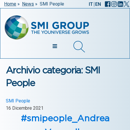
|
Home
»
News
»
SMI People
IT
EN
Archivio categoria: SMI
People
SMI People
16 Dicembre 2021
#smipeople_Andrea