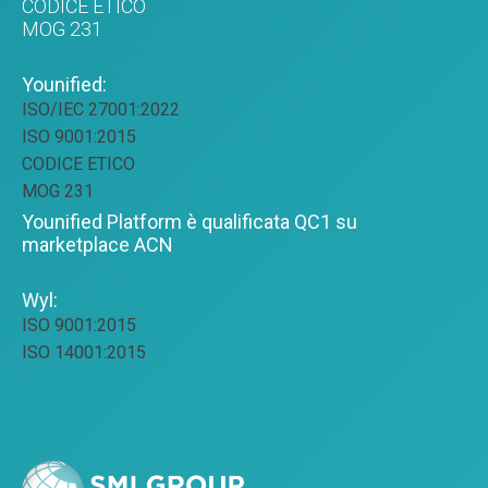
CODICE ETICO
MOG 231
Younified:
ISO/IEC 27001:2022
ISO 9001:2015
CODICE ETICO
MOG 231
Younified Platform è qualificata QC1 su
marketplace ACN
Wyl:
ISO 9001:2015
ISO 14001:2015