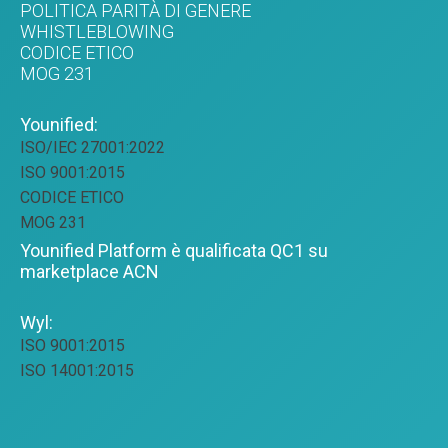
POLITICA PARITÀ DI GENERE
WHISTLEBLOWING
CODICE ETICO
MOG 231
Younified:
ISO/IEC 27001:2022
ISO 9001:2015
CODICE ETICO
MOG 231
Younified Platform è qualificata QC1 su
marketplace ACN
Wyl:
ISO 9001:2015
ISO 14001:2015