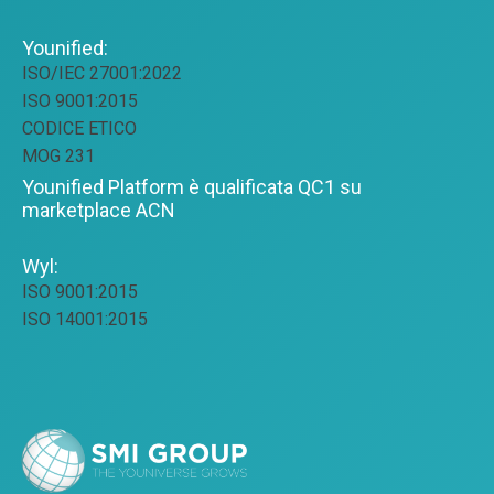
Younified:
ISO/IEC 27001:2022
ISO 9001:2015
CODICE ETICO
MOG 231
Younified Platform è qualificata QC1 su
marketplace ACN
Wyl:
ISO 9001:2015
ISO 14001:2015