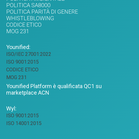
POLITICA SA8000
POLITICA PARITÀ DI GENERE
WHISTLEBLOWING
CODICE ETICO
MOG 231
Younified:
ISO/IEC 27001:2022
ISO 9001:2015
CODICE ETICO
MOG 231
Younified Platform è qualificata QC1 su
marketplace ACN
Wyl:
ISO 9001:2015
ISO 14001:2015