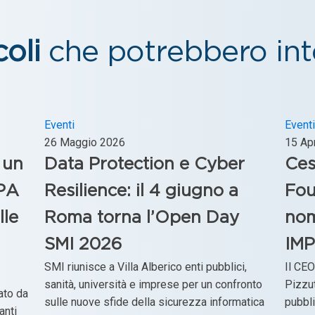
coli
che potrebbero inte
Eventi
Eventi
26 Maggio 2026
15 Ap
 un
Data Protection e Cyber
Ces
 PA
Resilience: il 4 giugno a
Fou
lle
Roma torna l’Open Day
nom
SMI 2026
IM
SMI riunisce a Villa Alberico enti pubblici,
Il CE
sanità, università e imprese per un confronto
Pizzu
ato da
sulle nuove sfide della sicurezza informatica
pubbl
anti