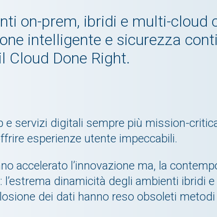
ti on-prem, ibridi e multi-cloud 
ne intelligente e sicurezza cont
 il Cloud Done Right.
 servizi digitali sempre più mission-critic
offrire esperienze utente impeccabili.
o accelerato l’innovazione ma, la contemp
T: l’estrema dinamicità degli ambienti ibridi e
plosione dei dati hanno reso obsoleti metodi 