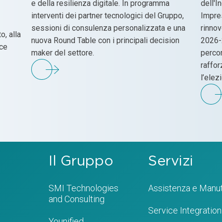
e della resilienza digitale. In programma
dell'I
interventi dei partner tecnologici del Gruppo,
Impre
sessioni di consulenza personalizzata e una
rinnov
o, alla
nuova Round Table con i principali decision
2026-
nce
maker del settore.
percor
raffor
l’elez
Il Gruppo
Servizi
SMI Technologies
Assistenza e Manu
and Consulting
Service Integration
Younified