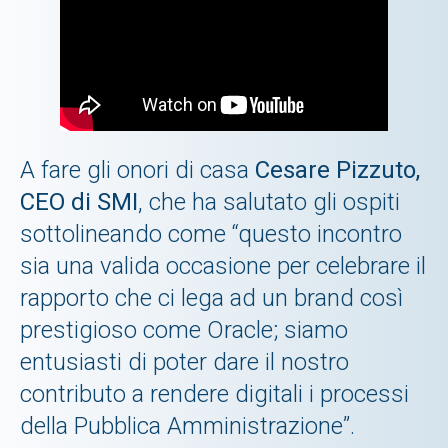
A fare gli onori di casa
Cesare Pizzuto,
CEO di SMI
, che ha salutato gli ospiti
sottolineando come “questo incontro
sia una valida occasione per celebrare il
rapporto che ci lega ad un brand così
prestigioso come Oracle; siamo
entusiasti di poter dare il nostro
contributo a rendere digitali i processi
della Pubblica Amministrazione”.