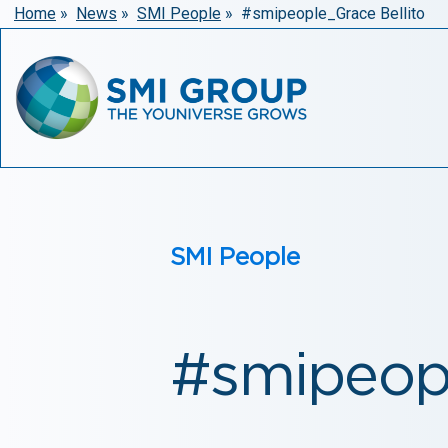
Home
»
News
»
SMI People
»
#smipeople_Grace Bellito
SMI People
#smipeopl