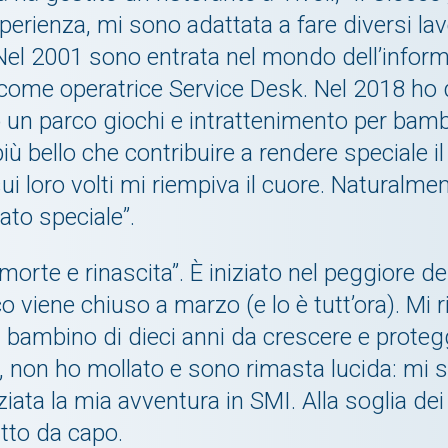
erienza, mi sono adattata a fare diversi lav
Nel 2001 sono entrata nel mondo dell’inform
 come operatrice Service Desk. Nel 2018 ho
 un parco giochi e intrattenimento per bamb
 più bello che contribuire a rendere speciale
 sui loro volti mi riempiva il cuore. Naturalme
rato speciale”.
morte e rinascita”. È iniziato nel peggiore d
rco viene chiuso a marzo (e lo è tutt’ora). M
 bambino di dieci anni da crescere e protegg
 non ho mollato e sono rimasta lucida: mi
iziata la mia avventura in SMI. Alla soglia de
tto da capo.