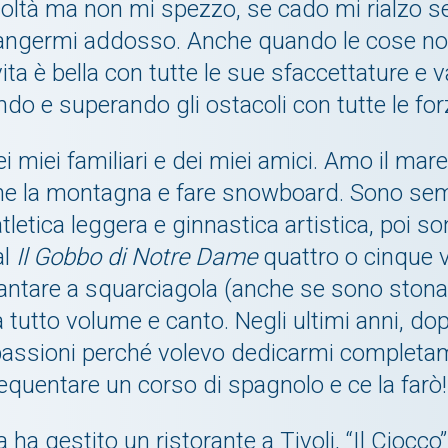
fficoltà ma non mi spezzo, se cado mi rialz
piangermi addosso. Anche quando le cose no
ita è bella con tutte le sue sfaccettature e
do e superando gli ostacoli con tutte le for
miei familiari e dei miei amici. Amo il mare
nche la montagna e fare snowboard. Sono se
letica leggera e ginnastica artistica, poi so
al
Il Gobbo di Notre Dame
quattro o cinque v
 cantare a squarciagola (anche se sono ston
tutto volume e canto. Negli ultimi anni, dopo
assioni perché volevo dedicarmi completame
frequentare un corso di spagnolo e ce la farò!
 ha gestito un ristorante a Tivoli, “Il Ciocco”