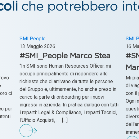
coli
che potrebbero inte
SMI People
SMI P
13 Maggio 2026
16 Ma
#SMI_People Marco Stea
#SM
“In SMI sono Human Resources Officer, mi
Mar
occupo principalmente di rispondere alle
trovo
Mi pia
richieste che ci arrivano da tutte le persone
o
di via
del Gruppo e, ultimamente, ho anche preso in
oro ci
con il
carico la parte di onboarding per i nuovi
Ogni m
ingressi in azienda. In pratica dialogo con tutti
co per
questi
i reparti: Legal & Compliance, i reparti Tecnici,
utenti
divers
l'Ufficio Acquisti, … […]
dell'a
immers