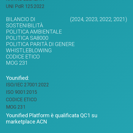
UNI PdR 125:2022
BILANCIO DI
(2024,
2023,
2022,
2021)
SOSTENIBILITÀ
POLITICA AMBIENTALE
POLITICA SA8000
POLITICA PARITÀ DI GENERE
WHISTLEBLOWING
CODICE ETICO
MOG 231
Younified:
ISO/IEC 27001:2022
ISO 9001:2015
CODICE ETICO
MOG 231
Younified Platform è qualificata QC1 su
marketplace ACN