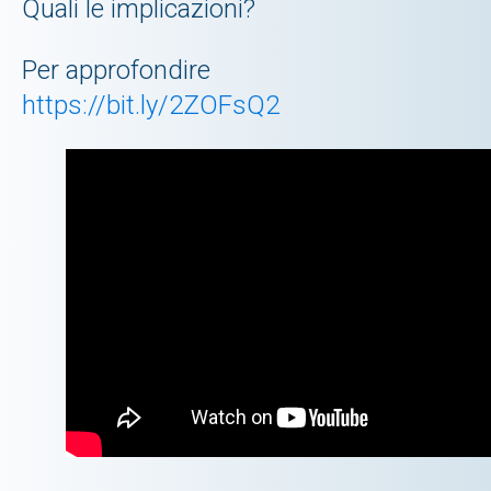
Quali le implicazioni?
Per approfondire
https://bit.ly/2ZOFsQ2