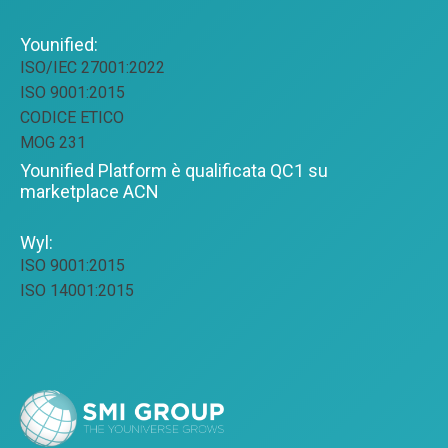
Younified:
ISO/IEC 27001:2022
ISO 9001:2015
CODICE ETICO
MOG 231
Younified Platform è qualificata QC1 su
marketplace ACN
Wyl:
ISO 9001:2015
ISO 14001:2015