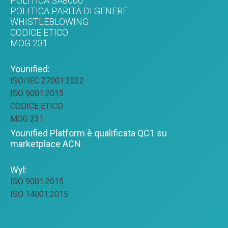
POLITICA SA8000
POLITICA PARITÀ DI GENERE
WHISTLEBLOWING
CODICE ETICO
MOG 231
Younified:
ISO/IEC 27001:2022
ISO 9001:2015
CODICE ETICO
MOG 231
Younified Platform è qualificata QC1 su
marketplace ACN
Wyl:
ISO 9001:2015
ISO 14001:2015