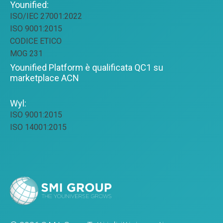
Younified:
ISO/IEC 27001:2022
ISO 9001:2015
CODICE ETICO
MOG 231
Younified Platform è qualificata QC1 su
marketplace ACN
Wyl:
ISO 9001:2015
ISO 14001:2015