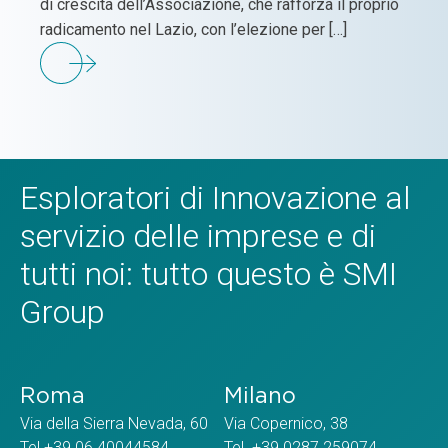
di crescita dell’Associazione, che rafforza il proprio
radicamento nel Lazio, con l’elezione per […]
Esploratori di Innovazione al
servizio delle imprese e di
tutti noi: tutto questo è SMI
Group
Roma
Milano
Via della Sierra Nevada, 60
Via Copernico, 38
Tel +39 06 40044584
Tel. +39 0287 259074