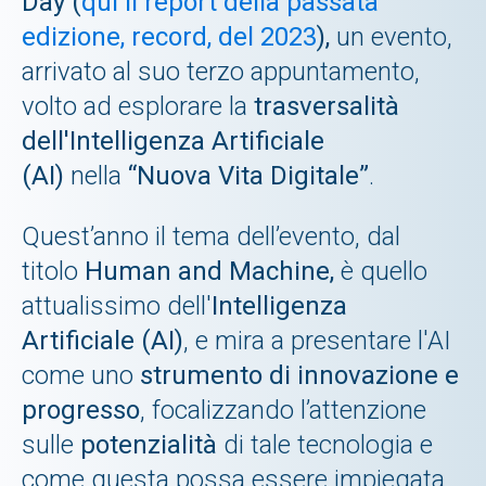
Day (
qui il report della passata
edizione, record, del 2023
),
un evento,
arrivato al suo terzo appuntamento,
volto ad esplorare la
trasversalità
dell'Intelligenza Artificiale
(AI)
nella
“Nuova Vita Digitale”
.
Quest’anno il tema dell’evento, dal
titolo
Human and Machine,
è quello
attualissimo dell'
Intelligenza
Artificiale (AI)
,
e mira a presentare l'AI
come uno
strumento di innovazione e
progresso
, focalizzando l’attenzione
sulle
potenzialità
di tale tecnologia e
come questa possa essere impiegata