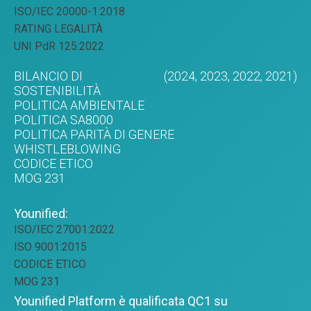
ISO/IEC 20000-1:2018
RATING LEGALITÀ
UNI PdR 125:2022
BILANCIO DI
(2024,
2023,
2022,
2021)
SOSTENIBILITÀ
POLITICA AMBIENTALE
POLITICA SA8000
POLITICA PARITÀ DI GENERE
WHISTLEBLOWING
CODICE ETICO
MOG 231
Younified:
ISO/IEC 27001:2022
ISO 9001:2015
CODICE ETICO
MOG 231
Younified Platform è qualificata QC1 su