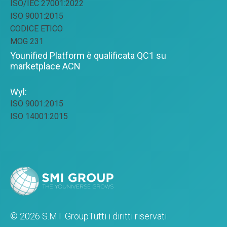
ISO/IEC 27001:2022
ISO 9001:2015
CODICE ETICO
MOG 231
Younified Platform è qualificata QC1 su
marketplace ACN
Wyl:
ISO 9001:2015
ISO 14001:2015
© 2026 S.M.I. Group
Tutti i diritti riservati