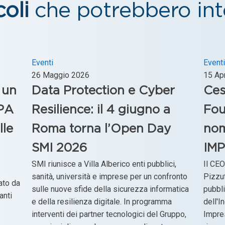
coli
che potrebbero inte
Eventi
Eventi
26 Maggio 2026
15 Ap
 un
Data Protection e Cyber
Ces
 PA
Resilience: il 4 giugno a
Fou
lle
Roma torna l’Open Day
nom
SMI 2026
IM
SMI riunisce a Villa Alberico enti pubblici,
Il CE
sanità, università e imprese per un confronto
Pizzu
ato da
sulle nuove sfide della sicurezza informatica
pubbl
anti
e della resilienza digitale. In programma
dell'I
interventi dei partner tecnologici del Gruppo,
Impre