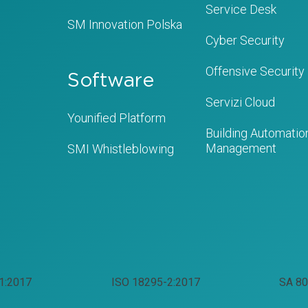
Service Desk
SM Innovation Polska
Cyber Security
Offensive Security
Software
Servizi Cloud
Younified Platform
Building Automation
Management
SMI Whistleblowing
1:2017
ISO 18295-2:2017
SA 80