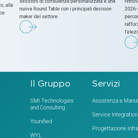
sessioni di consulenza personalizzata e una
rinnov
o, alla
nuova Round Table con i principali decision
2026-
nce
maker del settore.
percor
raffor
l’elez
Il Gruppo
Servizi
SMI Technologies
Assistenza e Manu
and Consulting
Service Integration
Younified
Progettazione Infra
WYL