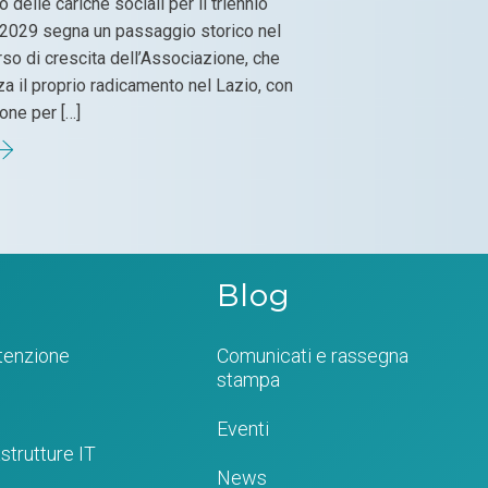
o delle cariche sociali per il triennio
2029 segna un passaggio storico nel
so di crescita dell’Associazione, che
za il proprio radicamento nel Lazio, con
ione per […]
Blog
tenzione
Comunicati e rassegna
stampa
Eventi
strutture IT
News