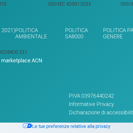
015
ISO/IEC 42001:2023
ISO/I
,
2021)
POLITICA
POLITICA
POLITICA PA
AMBIENTALE
SA8000
GENERE
ICO
MOG 231
su marketplace ACN
P.IVA 03976440242
Informative Privacy
Dichiarazione di accessibili
Le tue preferenze relative alla privacy