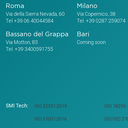
Roma
Milano
Via della Sierra Nevada, 60
Via Copernico, 38
Tel +39 06 40044584
Tel. +39 0287 259074
Bassano del Grappa
Bari
Via Motton, 83
Coming soon
Tel. +39 3400591755
SMI Tech:
ISO 22301:2019
ISO 18295-
ISO 37001:2016
ISO/IEC 27