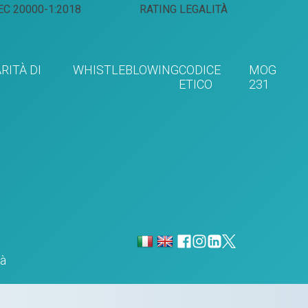
EC 20000-1:2018
RATING LEGALITÀ
RITÀ DI
WHISTLEBLOWING
CODICE
MOG
ETICO
231
tà