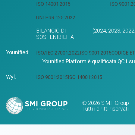
ISO 14001:2015
ISO 9001:2
UNI PdR 125:2022
BILANCIO DI
(2024,
2023,
2022
SOSTENIBILITÀ
Younified:
ISO/IEC 27001:2022
ISO 9001:2015
CODICE ET
Younified Platform è qualificata QC1 
Wyl:
ISO 9001:2015
ISO 14001:2015
© 2026 S.M.I. Group
Tutti i diritti riservati