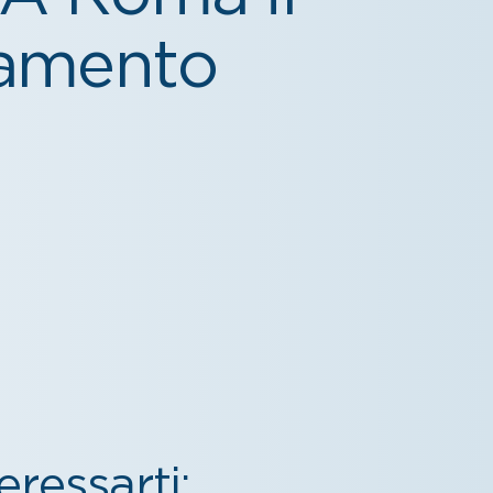
tamento
ressarti: