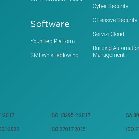
Cyber Security
Offensive Security
Software
Servizi Cloud
Younified Platform
Building Automation
Management
SMI Whistleblowing
1:2017
ISO 18295-2:2017
SA 80
001:2022
ISO 27017:2015
ISO 2