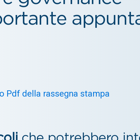
portante appun
mato Pdf della rassegna stampa
coli
che potrebbero inte