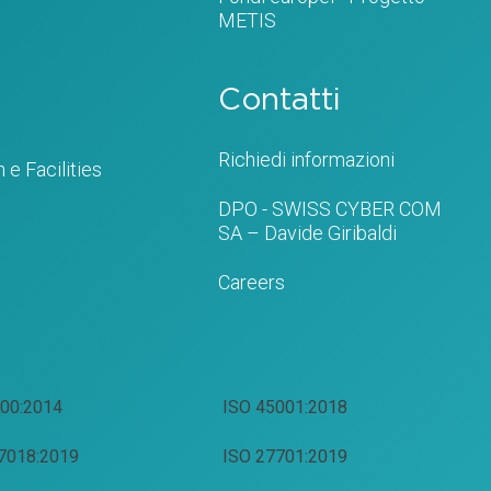
METIS
Contatti
Richiedi informazioni
 e Facilities
DPO - SWISS CYBER COM
SA – Davide Giribaldi
Careers
00:2014
ISO 45001:2018
7018:2019
ISO 27701:2019