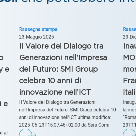
Rassegna stampa
Rasse
23 Maggio 2025
23 Di
Il Valore del Dialogo tra
Ina
p
Generazioni nell’Impresa
MO.
y e
del Futuro: SMI Group
mos
celebra 10 anni di
Fra
innovazione nell’ICT
ital
Il Valore del Dialogo tra Generazioni
Inaug
i e
nell’Impresa del Futuro: SMI Group celebra 10
la mos
anni di innovazione nell’ICT ultima modifica:
“Roman
2025-05-23T15:07:46+02:00 da Sara Comi
23T11
I al