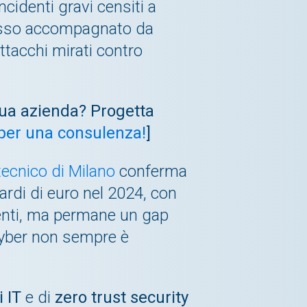
ncidenti gravi censiti a
pesso accompagnato da
ttacchi mirati contro
 tua azienda? Progetta
 per una consulenza!
]
tecnico di Milano
conferma
iardi di euro nel 2024, con
menti, ma permane un gap
 cyber non sempre è
 IT
e di
zero trust security