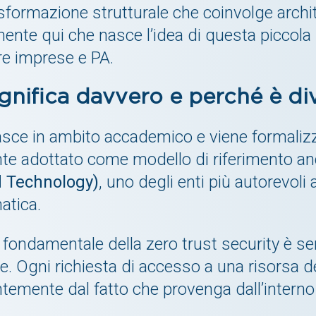
asformazione strutturale che coinvolge archit
mente qui che nasce l’idea di questa piccola
re imprese e PA.
ignifica davvero e perché è di
nasce in ambito accademico e viene formaliz
te adottato come modello di riferimento a
d Technology)
, uno degli enti più autorevoli a
atica.
io fondamentale della zero trust security è s
rete. Ogni richiesta di accesso a una risorsa d
emente dal fatto che provenga dall’interno 