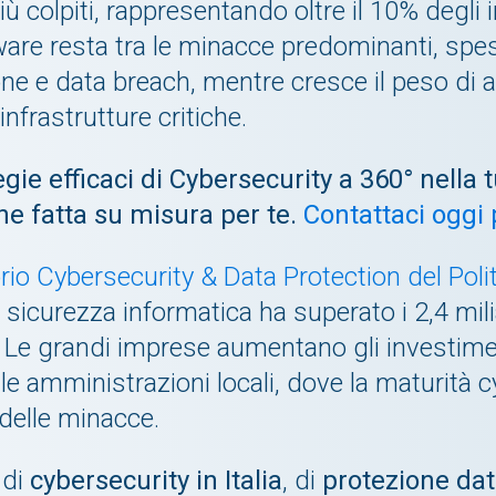
iù colpiti, rappresentando oltre il 10% degli i
mware resta tra le minacce predominanti, s
ne e data breach, mentre cresce il peso di a
nfrastrutture critiche.
ie efficaci di Cybersecurity a 360° nella
ne fatta su misura per te.
Contattaci oggi
rio Cybersecurity & Data Protection del Poli
a sicurezza informatica ha superato i 2,4 mil
a. Le grandi imprese aumentano gli investi
elle amministrazioni locali, dove la maturità
delle minacce.
 di
cybersecurity in Italia
, di
protezione dati