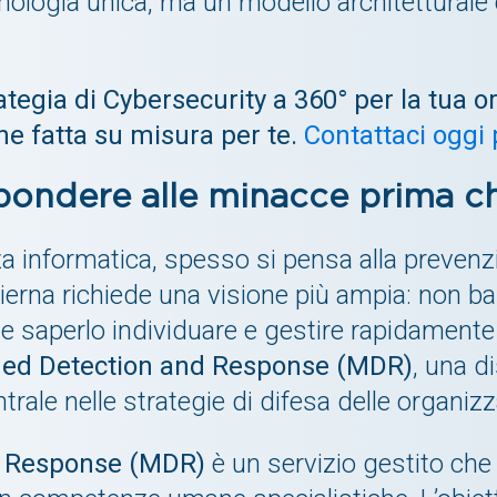
ologia unica, ma un modello architetturale c
trategia di Cybersecurity a 360° per la tua
ne fatta su misura per te.
Contattaci oggi
spondere alle minacce prima ch
a informatica, spesso si pensa alla prevenz
dierna richiede una visione più ampia: non b
he saperlo individuare e gestire rapidament
ed Detection and Response (MDR)
, una d
rale nelle strategie di difesa delle organiz
 Response (MDR)
è un servizio gestito ch