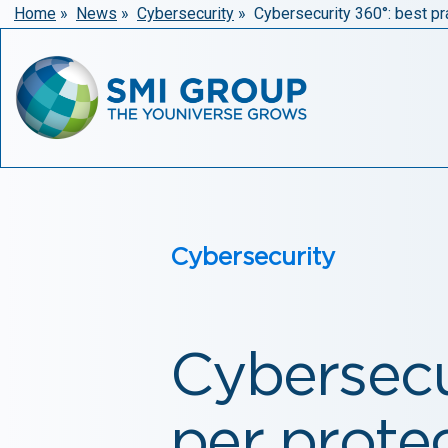
Home
»
News
»
Cybersecurity
»
Cybersecurity 360°: best p
Cybersecurity
Cybersecu
per prote