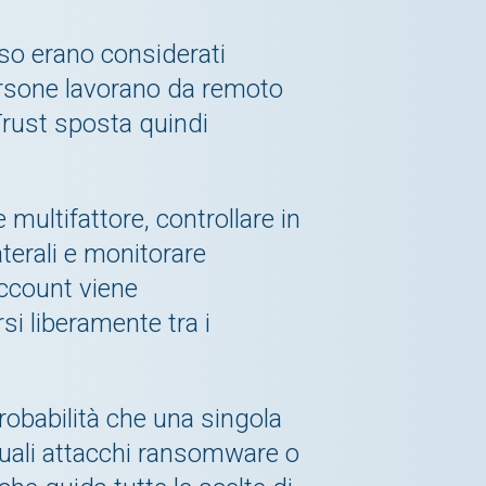
esso erano considerati
 persone lavorano da remoto
 Trust sposta quindi
 multifattore, controllare in
aterali e monitorare
account viene
i liberamente tra i
robabilità che una singola
ntuali attacchi ransomware o