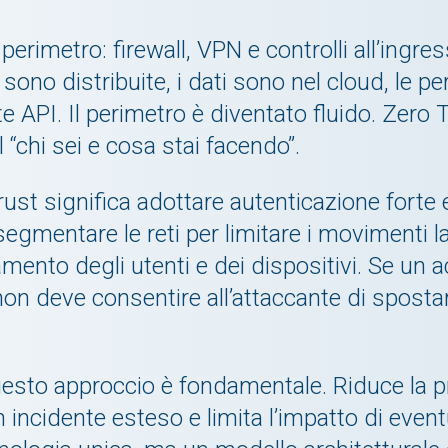
perimetro: firewall, VPN e controlli all’ingr
ti sono distribuite, i dati sono nel cloud, le
te API. Il perimetro è diventato fluido. Zero
l “chi sei e cosa stai facendo”.
ust significa adottare autenticazione forte e
segmentare le reti per limitare i movimenti l
ento degli utenti e dei dispositivi. Se un 
n deve consentire all’attaccante di spostars
questo approccio è fondamentale. Riduce la p
un incidente esteso e limita l’impatto di eve