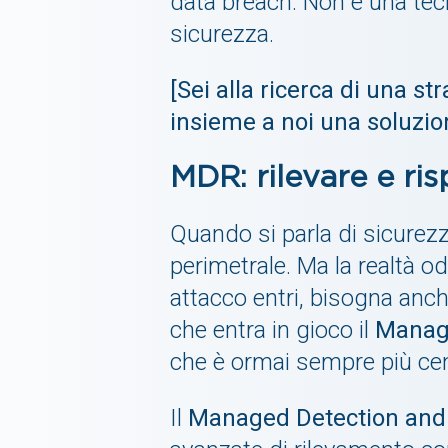
data breach. Non è una tecn
sicurezza.
[Sei alla ricerca di una s
insieme a noi una soluzio
MDR: rilevare e ri
Quando si parla di sicurezz
perimetrale. Ma la realtà o
attacco entri, bisogna anc
che entra in gioco il
Manag
che è ormai sempre più cent
Il
Managed Detection and