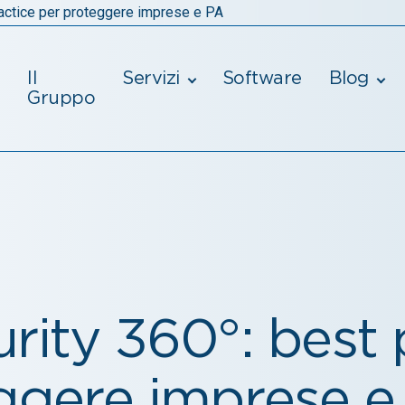
ractice per proteggere imprese e PA
Il
Servizi
Software
Blog
Gruppo
rity 360°: best 
ggere imprese e