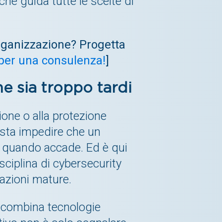
he guida tutte le scelte di
 organizzazione? Progetta
 per una consulenza!
]
e sia troppo tardi
ione o alla protezione
asta impedire che un
e quando accade. Ed è qui
isciplina di cybersecurity
zazioni mature.
e combina tecnologie