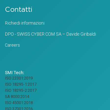
Contatti
Richiedi informazioni
DPO - SWISS CYBER COM SA – Davide Giribaldi
Careers
SMI Tech:
ISO 22301:2019
ISO 18295-1:2017
ISO 18295-2:2017
SA 8000:2014
ISO 45001:2018
ISO 37001:2016