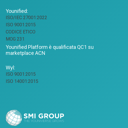
Younified:
ISO/IEC 27001:2022
ISO 9001:2015
CODICE ETICO
MOG 231
Younified Platform è qualificata QC1 su
marketplace ACN
Wyl:
ISO 9001:2015
ISO 14001:2015